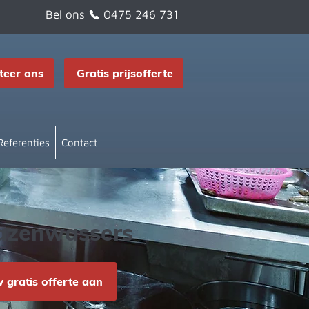
Bel ons
0475 246 731
teer ons
Gratis prijsofferte
Referenties
Contact
lazenwassers
gratis offerte aan