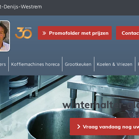
nt-Denijs-Westrem
Promofolder met prijzen
Contac
ers
Koffiemachines horeca
Grootkeuken
Koelen & Vriezen
winterhalter-g
Vraag vandaag nog uw 