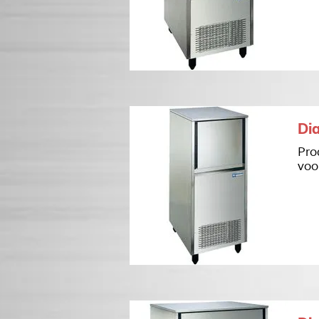
Di
Pro
voo