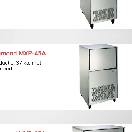
amond MXP-45A
ductie: 37 kg, met
rraad