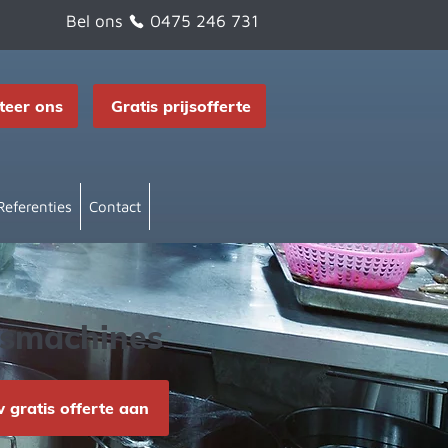
Bel ons
0475 246 731
teer ons
Gratis prijsofferte
Referenties
Contact
jesmachines
gratis offerte aan