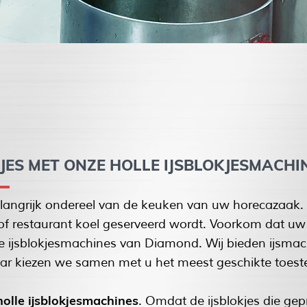
JES MET ONZE HOLLE IJSBLOKJESMACHI
elangrijk ondereel van de keuken van uw horecazaak
of restaurant koel geserveerd wordt. Voorkom dat u
e ijsblokjesmachines van Diamond. Wij bieden ijsmach
ar kiezen we samen met u het meest geschikte toeste
holle ijsblokjesmachines
. Omdat de ijsblokjes die g