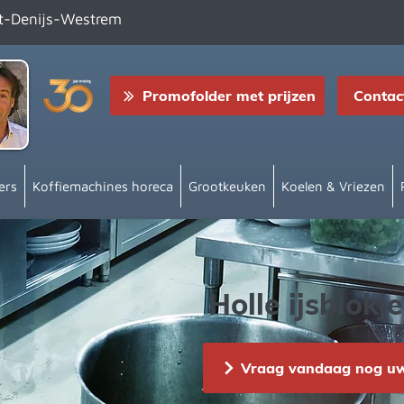
nt-Denijs-Westrem
Promofolder met prijzen
Contac
ers
Koffiemachines horeca
Grootkeuken
Koelen & Vriezen
Holle ijsblok
Vraag vandaag nog uw 