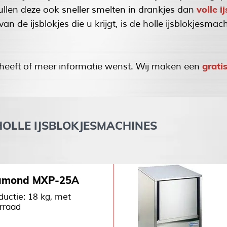
volle i
ullen deze ook sneller smelten in drankjes dan
an de ijsblokjes die u krijgt, is de holle ijsblokjesm
grati
heeft of meer informatie wenst. Wij maken een
HOLLE IJSBLOKJESMACHINES
amond MXP-25A
ductie: 18 kg, met
rraad