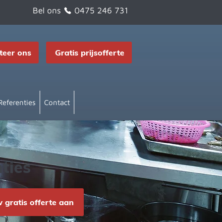
Bel ons
0475 246 731
teer ons
Gratis prijsofferte
Referenties
Contact
ties
gratis offerte aan