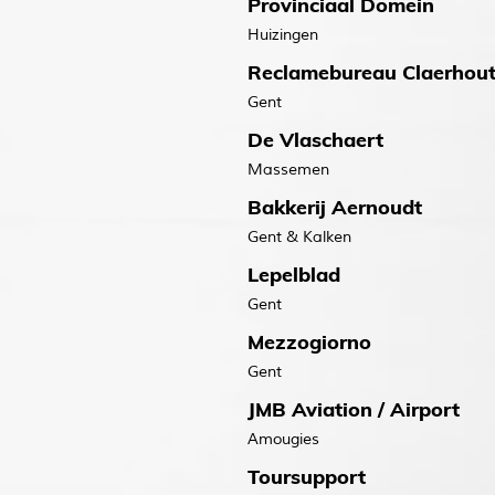
Provinciaal Domein
Huizingen
Reclamebureau Claerhou
Gent
De Vlaschaert
Massemen
Bakkerij Aernoudt
Gent & Kalken
Lepelblad
Gent
Mezzogiorno
Gent
JMB Aviation / Airport
Amougies
Toursupport