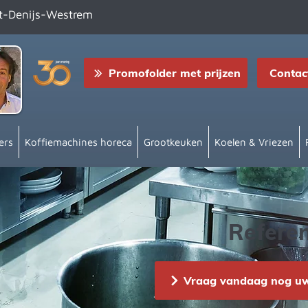
nt-Denijs-Westrem
Promofolder met prijzen
Contac
ers
Koffiemachines horeca
Grootkeuken
Koelen & Vriezen
Referen
Vraag vandaag nog uw 