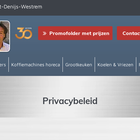
nt-Denijs-Westrem
Promofolder met prijzen
Contac
ers
Koffiemachines horeca
Grootkeuken
Koelen & Vriezen
Privacybeleid