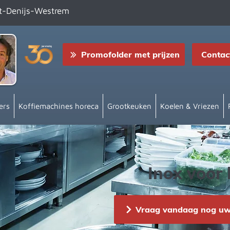
nt-Denijs-Westrem
Promofolder met prijzen
Contac
ers
Koffiemachines horeca
Grootkeuken
Koelen & Vriezen
Inox voor
Vraag vandaag nog uw 