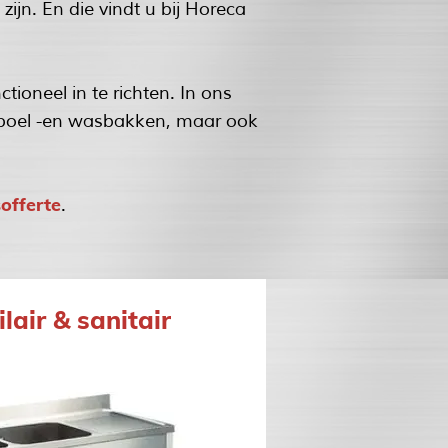
jn. En die vindt u bij Horeca
oneel in te richten. In ons
 spoel -en wasbakken, maar ook
sofferte
.
lair & sanitair