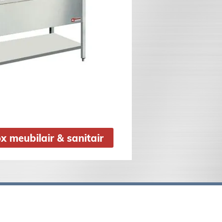
x meubilair & sanitair