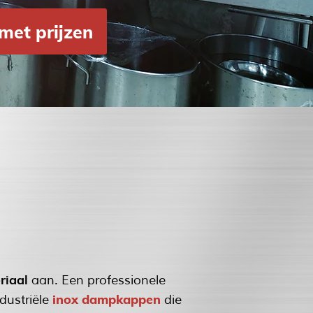
met prijzen
riaal
aan. Een professionele
inox dampkappen
dustriële
die