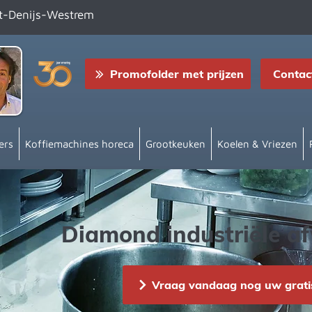
nt-Denijs-Westrem
Promofolder met prijzen
Contac
ers
Koffiemachines horeca
Grootkeuken
Koelen & Vriezen
Diamond industriële 
Vraag vandaag nog uw gratis