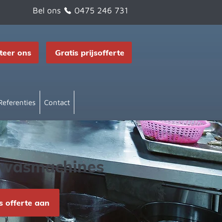
Bel ons
0475 246 731
teer ons
Gratis prijsofferte
Referenties
Contact
afwasmachines
 offerte aan